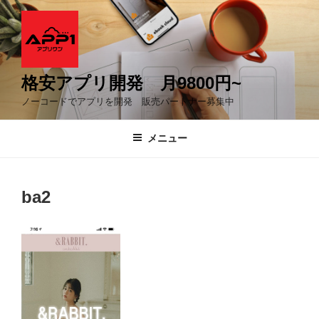
コ
ン
テ
ン
ツ
格安アプリ開発 月9800円~
へ
ノーコードでアプリを開発 販売パートナー募集中
ス
キ
メニュー
ッ
プ
ba2