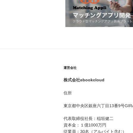
運営会社
株式会社ebookcloud
住所
東京都中央区銀座六丁目
13
番
9
号
GIR
代表取締役社長：稲垣健二
資本金：１億1000万円
従業員：30名（アルバイト含む）