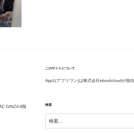
このサイトについて
App1(アプリワン)は株式会社ebookcloud
検索
AC GINZA 8
階
検
索: