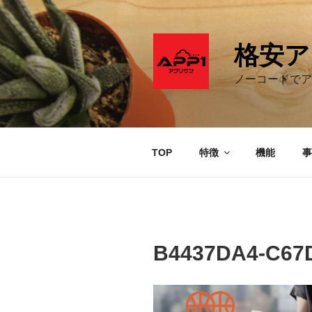
コ
ン
テ
格安ア
ン
ツ
ノーコードでア
へ
ス
キ
ッ
TOP
特徴
機能
事
プ
B4437DA4-C67