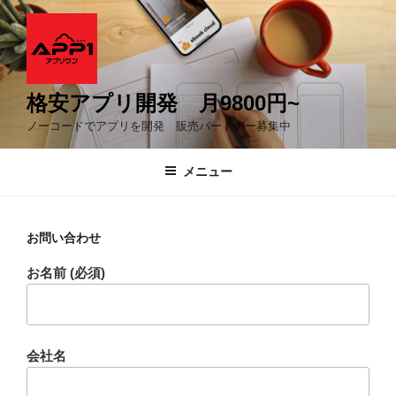
コ
ン
テ
ン
ツ
格安アプリ開発 月9800円~
へ
ノーコードでアプリを開発 販売パートナー募集中
ス
キ
メニュー
ッ
プ
お問い合わせ
お名前 (必須)
会社名