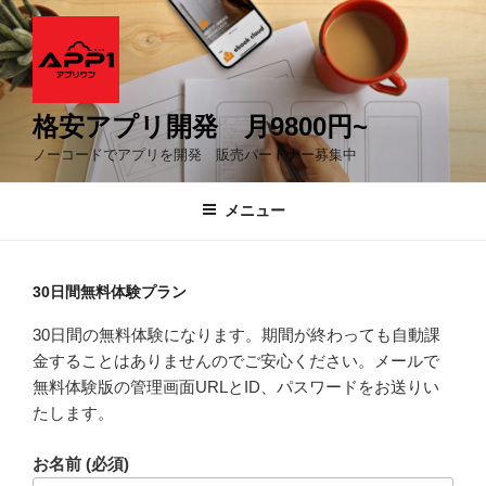
コ
ン
テ
ン
ツ
格安アプリ開発 月9800円~
へ
ノーコードでアプリを開発 販売パートナー募集中
ス
キ
メニュー
ッ
プ
30日間無料体験プラン
30日間の無料体験になります。期間が終わっても自動課
金することはありませんのでご安心ください。メールで
無料体験版の管理画面URLとID、パスワードをお送りい
たします。
お名前 (必須)