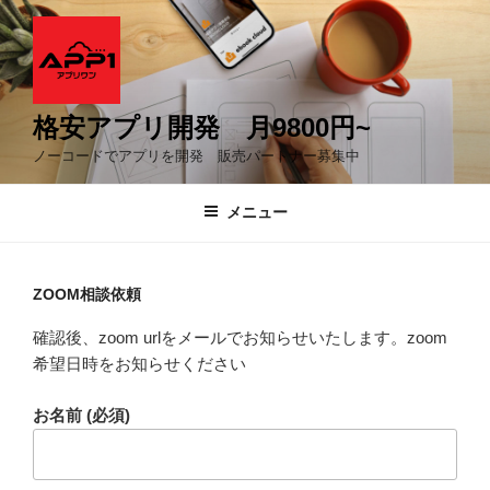
コ
ン
テ
ン
ツ
格安アプリ開発 月9800円~
へ
ノーコードでアプリを開発 販売パートナー募集中
ス
キ
メニュー
ッ
プ
ZOOM相談依頼
確認後、zoom urlをメールでお知らせいたします。zoom
希望日時をお知らせください
お名前 (必須)