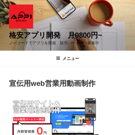
コ
ン
テ
ン
ツ
格安アプリ開発 月9800円~
へ
ノーコードでアプリを開発 販売パートナー募集中
ス
キ
メニュー
ッ
プ
宣伝用web営業用動画制作