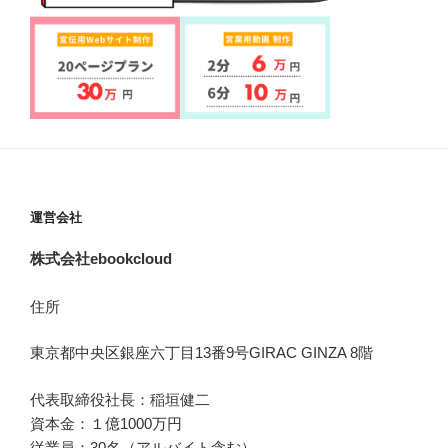
運営会社
株式会社ebookcloud
住所
東京都中央区銀座六丁目
13
番
9
号
GIRAC GINZA 8
階
代表取締役社長：稲垣健二
資本金：１億1000万円
従業員：30名（アルバイト含む）