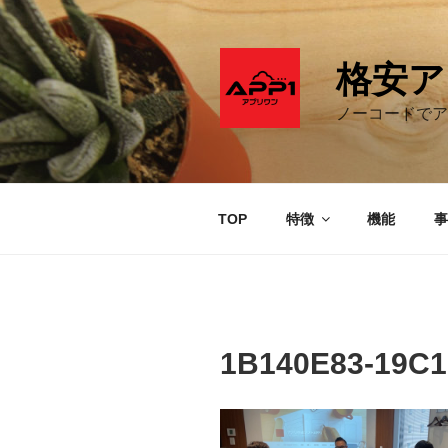
コ
ン
テ
格安ア
ン
ツ
ノーコードでア
へ
ス
キ
ッ
TOP
特徴
機能
事
プ
1B140E83-19C1