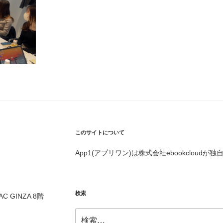
このサイトについて
App1(アプリワン)は株式会社ebookcloud
検索
AC GINZA 8
階
検