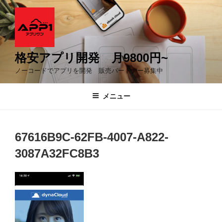
コ
ン
テ
ン
ツ
格安アプリ開発 月9800円~
へ
ノーコードでアプリを開発 販売パートナー募集中
ス
キ
メニュー
ッ
プ
67616B9C-62FB-4007-A822-
3087A32FC8B3