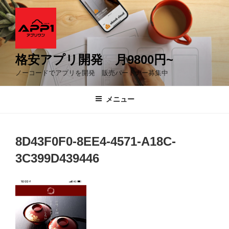
コ
ン
テ
ン
ツ
格安アプリ開発 月9800円~
へ
ノーコードでアプリを開発 販売パートナー募集中
ス
キ
メニュー
ッ
プ
8D43F0F0-8EE4-4571-A18C-
3C399D439446