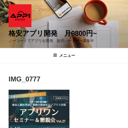
コ
ン
テ
ン
ツ
格安アプリ開発 月9800円~
へ
ノーコードでアプリを開発 販売パートナー募集中
ス
キ
メニュー
ッ
プ
IMG_0777