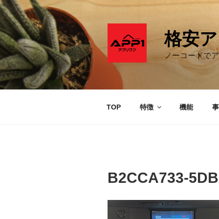
コ
ン
テ
格安ア
ン
ツ
ノーコードでア
へ
ス
キ
ッ
TOP
特徴
機能
事
プ
B2CCA733-5DB