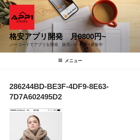
コ
ン
テ
ン
ツ
格安アプリ開発 月9800円~
へ
ノーコードでアプリを開発 販売パートナー募集中
ス
キ
メニュー
ッ
プ
286244BD-BE3F-4DF9-8E63-
7D7A602495D2