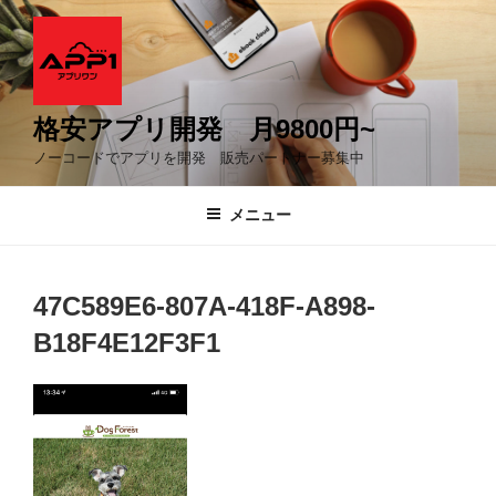
コ
ン
テ
ン
ツ
格安アプリ開発 月9800円~
へ
ノーコードでアプリを開発 販売パートナー募集中
ス
キ
メニュー
ッ
プ
47C589E6-807A-418F-A898-
B18F4E12F3F1