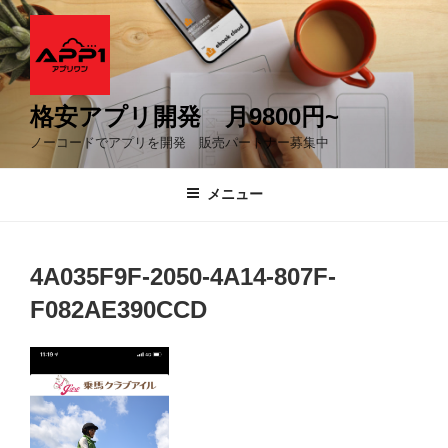
コ
ン
テ
ン
ツ
格安アプリ開発 月9800円~
へ
ノーコードでアプリを開発 販売パートナー募集中
ス
キ
メニュー
ッ
プ
4A035F9F-2050-4A14-807F-
F082AE390CCD