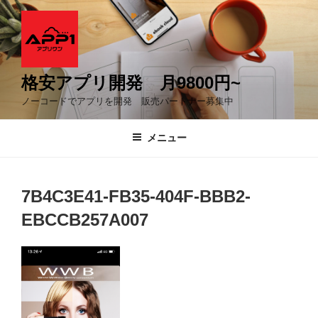
コ
ン
テ
ン
ツ
格安アプリ開発 月9800円~
へ
ノーコードでアプリを開発 販売パートナー募集中
ス
キ
メニュー
ッ
プ
7B4C3E41-FB35-404F-BBB2-
EBCCB257A007