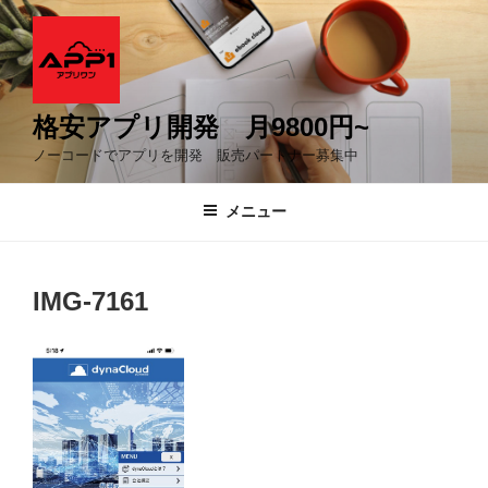
コ
ン
テ
ン
ツ
格安アプリ開発 月9800円~
へ
ノーコードでアプリを開発 販売パートナー募集中
ス
キ
メニュー
ッ
プ
IMG-7161