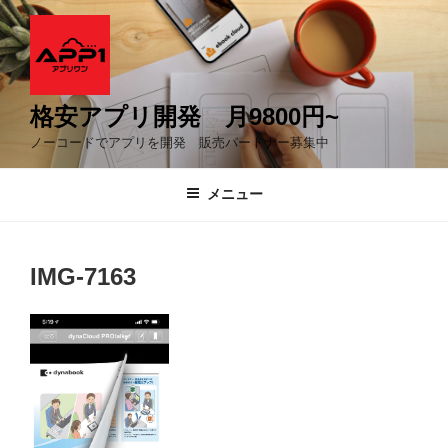
コ
ン
テ
ン
ツ
格安アプリ開発 月9800円~
へ
ノーコードでアプリを開発 販売パートナー募集中
ス
キ
メニュー
ッ
プ
IMG-7163