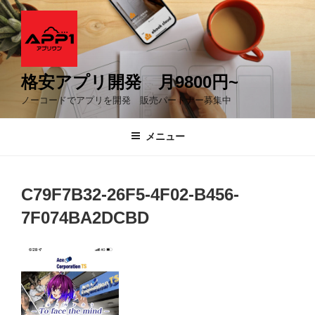
コ
ン
テ
ン
ツ
格安アプリ開発 月9800円~
へ
ノーコードでアプリを開発 販売パートナー募集中
ス
キ
メニュー
ッ
プ
C79F7B32-26F5-4F02-B456-
7F074BA2DCBD