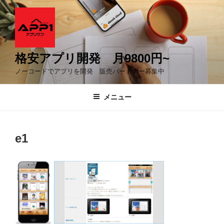
コ
ン
テ
ン
ツ
格安アプリ開発 月9800円~
へ
ノーコードでアプリを開発 販売パートナー募集中
ス
キ
メニュー
ッ
プ
e1