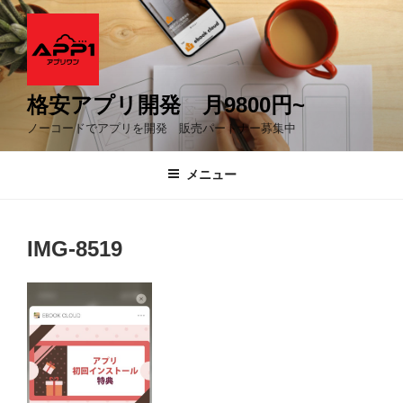
コ
ン
テ
ン
ツ
格安アプリ開発 月9800円~
へ
ノーコードでアプリを開発 販売パートナー募集中
ス
キ
メニュー
ッ
プ
IMG-8519