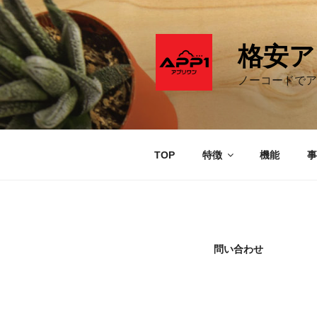
コ
ン
テ
格安ア
ン
ツ
ノーコードでア
へ
ス
キ
ッ
TOP
特徴
機能
事
プ
問い合わせ