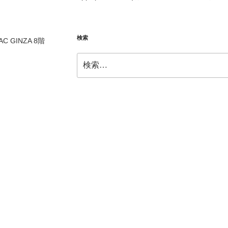
検索
AC GINZA 8
階
検
索: