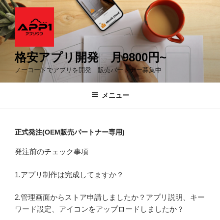
コ
ン
テ
ン
ツ
格安アプリ開発 月9800円~
へ
ノーコードでアプリを開発 販売パートナー募集中
ス
キ
メニュー
ッ
プ
正式発注(OEM販売パートナー専用)
発注前のチェック事項
1.アプリ制作は完成してますか？
2.管理画面からストア申請しましたか？アプリ説明、キー
ワード設定、アイコンをアップロードしましたか？