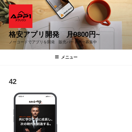
コ
ン
テ
ン
ツ
格安アプリ開発 月9800円~
へ
ノーコードでアプリを開発 販売パートナー募集中
ス
キ
メニュー
ッ
プ
42