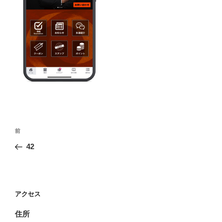
投
前
前
稿
の
42
ナ
投
ビ
稿
ゲ
ー
アクセス
シ
住所