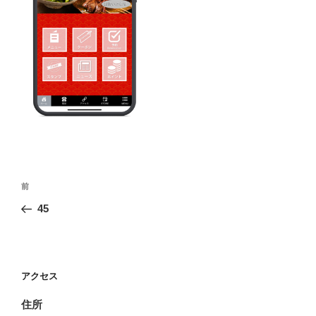
投
前
前
稿
の
45
ナ
投
ビ
稿
ゲ
ー
アクセス
シ
住所