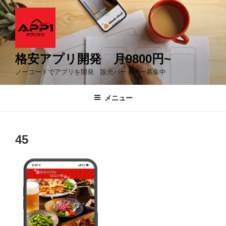
コ
ン
テ
ン
ツ
格安アプリ開発 月9800円~
へ
ノーコードでアプリを開発 販売パートナー募集中
ス
キ
メニュー
ッ
プ
45