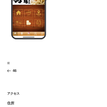
投
前
前
稿
の
46
ナ
投
ビ
稿
ゲ
ー
アクセス
シ
住所