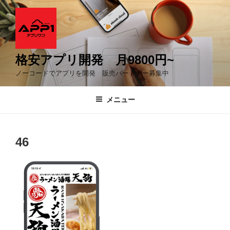
コ
ン
テ
ン
ツ
格安アプリ開発 月9800円~
へ
ノーコードでアプリを開発 販売パートナー募集中
ス
キ
メニュー
ッ
プ
46