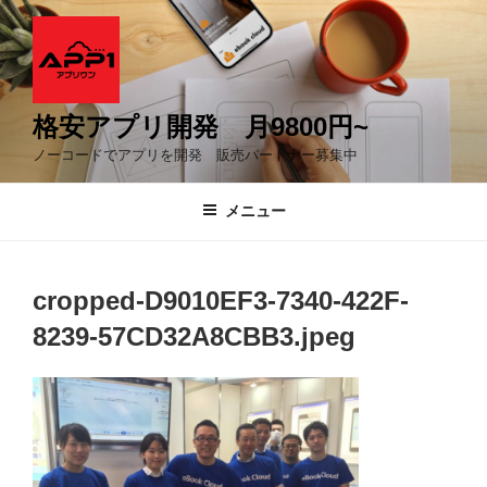
コ
ン
テ
ン
ツ
格安アプリ開発 月9800円~
へ
ノーコードでアプリを開発 販売パートナー募集中
ス
キ
メニュー
ッ
プ
cropped-D9010EF3-7340-422F-
8239-57CD32A8CBB3.jpeg