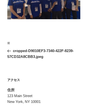
投
前
前
稿
の
cropped-D9010EF3-7340-422F-8239-
ナ
投
57CD32A8CBB3.jpeg
ビ
稿
ゲ
ー
アクセス
シ
ョ
住所
ン
123 Main Street
New York, NY 10001